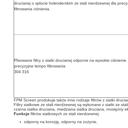
drucianej o splocie holenderskim ze stali nierdzewnej dla precy
filtrowania ciśnienia.
Plisowane filtry z siatki drucianej odporne na wysokie ciśnienie
precyzyjne tempo filtrowania
304 316
FPM Screen produkuje także inne rodzaje filtrów z siatki drucian
Filtry siatkowe ze stali nierdzewnej są wykonane z siatki ze sta
czarna siatka druciana, miedziana siatka druciana, mosiężny ekr
Funkcje
filtrów siatkowych ze stali nierdzewnej:
odporny na korozję, odporny na zużycie,