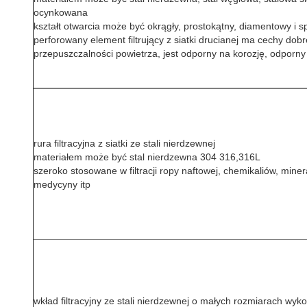
ocynkowana
kształt otwarcia może być okrągły, prostokątny, diamentowy i s
perforowany element filtrujący z siatki drucianej ma cechy dobr
przepuszczalności powietrza, jest odporny na korozję, odporn
rura filtracyjna z siatki ze stali nierdzewnej
materiałem może być stal nierdzewna 304 316,316L
szeroko stosowane w
filtracji ropy naftowej, chemikaliów, mine
medycyny itp
wkład filtracyjny ze stali nierdzewnej o małych rozmiarach wyko