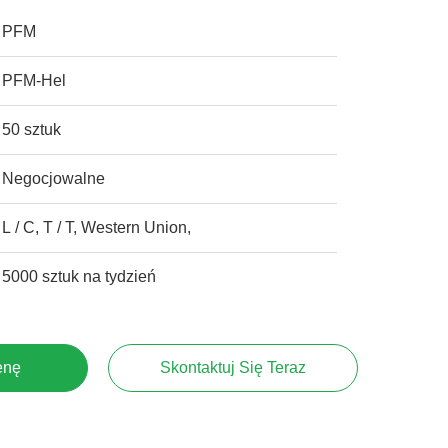
PFM
PFM-Hel
50 sztuk
Negocjowalne
L / C, T / T, Western Union,
5000 sztuk na tydzień
enę
Skontaktuj Się Teraz