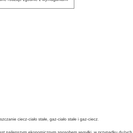
czanie ciecz-ciało stałe, gaz-ciało stałe i gaz-ciecz.
o jest najlepszym ekonomicznym sposobem wysyłki, w przypadku dużych i