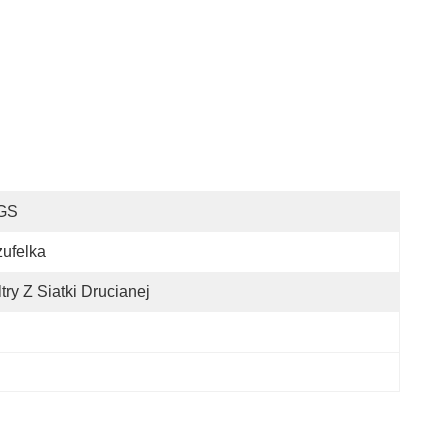
GS
ufelka
ltry Z Siatki Drucianej