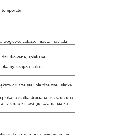
h temperatur
al węglowa, żelazo, miedź, mosiądz
 dziurkowane, spiekane
tokątny, czapka, talia i
kszy drut ze stali nierdzewnej, siatka
, spiekana siatka druciana, rozszerzona
ran z drutu klinowego, czarna siatka
cjalne rodzaje zgodnie z wymaganiami