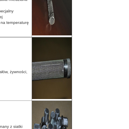
pecjalny
ej
y na temperaturę
rałów, żywności,
nany z siatki