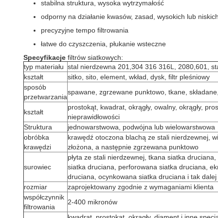
stabilna struktura, wysoka wytrzymałość
odporny na działanie kwasów, zasad, wysokich lub niskic
precyzyjne tempo filtrowania
łatwe do czyszczenia, płukanie wsteczne
Specyfikacje
filtrów siatkowych:
typ materiału
stal nierdzewna 201,304 316 316L, 2080,601, st
kształt
sitko, sito, element, wkład, dysk, filtr pleśniowy
sposób
spawane, zgrzewane punktowo, tkane, składane,
przetwarzania
prostokąt, kwadrat, okrągły, owalny, okrągły, pros
kształt
nieprawidłowości
Struktura
jednowarstwowa, podwójna lub wielowarstwowa
obróbka
krawędź otoczona blachą ze stali nierdzewnej, wię
krawędzi
złożona, a następnie zgrzewana punktowo
płyta ze stali nierdzewnej, tkana siatka druciana
surowiec
siatka druciana, perforowana siatka druciana, ek
druciana, ocynkowana siatka druciana i tak dalej
rozmiar
zaprojektowany zgodnie z wymaganiami klienta
współczynnik
2-400 mikronów
filtrowania
kwadrat, prostokąt, okrągły, diament i inne spe