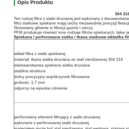
Opis Produktu
304 316
Ten rodzaj filtra z siatki drucianej jest wykonany z dwuwarstwow
filtry siatkowe spiekane mają cechy niezawodnej precyzji fletacj
Stosowany głównie w filtracji gazów i cieczy.
PFM produkuje również inne rodzaje filtrów spiekanych, takie ja
Spiekana / perforowana siatka / tkana siatkowa wkładka filt
wkład filtra z siatki spiekanej
materiał: tkana siatka druciana ze stali nierdzewnej 304 316
wielowarstwowa spiekana siatka druciana
stabilna struktura
dobry precyzyjny współczynnik filtrowania
grubość: 1,7 mm
odporny na wysokie ciśnienie
perforowany element filtrujący z siatki drucianej
wykonane z perforowanej siatki drucianej
materiałem może być stal nierdzewna, stal węglowa, stalowa s