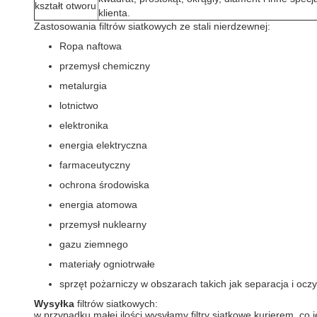
kształt otworu
klienta.
Zastosowania filtrów siatkowych ze stali nierdzewnej:
Ropa naftowa
przemysł chemiczny
metalurgia
lotnictwo
elektronika
energia elektryczna
farmaceutyczny
ochrona środowiska
energia atomowa
przemysł nuklearny
gazu ziemnego
materiały ogniotrwałe
sprzęt pożarniczy w obszarach takich jak separacja i oczysz
Wysyłka
filtrów siatkowych:
w przypadku małej ilości wysyłamy filtry siatkowe kurierem, c