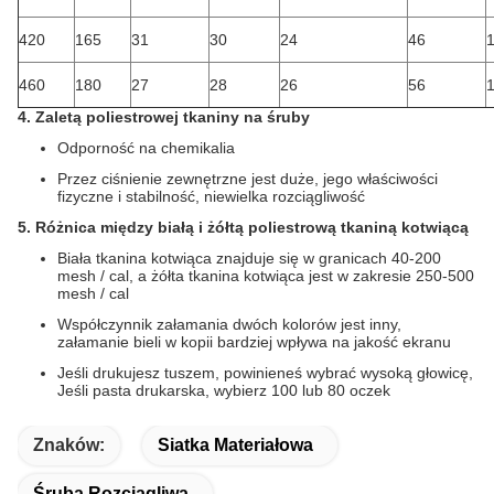
420
165
31
30
24
46
460
180
27
28
26
56
4. Zaletą poliestrowej tkaniny na śruby
Odporność na chemikalia
Przez ciśnienie zewnętrzne jest duże, jego właściwości
fizyczne i stabilność, niewielka rozciągliwość
5. Różnica między białą i żółtą poliestrową tkaniną kotwiącą
Biała tkanina kotwiąca znajduje się w granicach 40-200
mesh / cal, a żółta tkanina kotwiąca jest w zakresie 250-500
mesh / cal
Współczynnik załamania dwóch kolorów jest inny,
załamanie bieli w kopii bardziej wpływa na jakość ekranu
Jeśli drukujesz tuszem, powinieneś wybrać wysoką głowicę,
Jeśli pasta drukarska, wybierz 100 lub 80 oczek
Znaków:
Siatka Materiałowa
Śruba Rozciągliwa