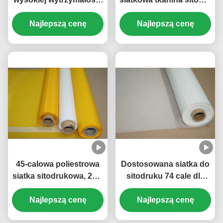
na rozciąganie 160
80 siatkowy ekran do
oczek do sitodruku,
Najlepszą cenę
Najlepszą cenę
sitodruku
certyfikat FDA
45-calowa poliestrowa
Dostosowana siatka do
siatka sitodrukowa, 250-
sitodruku 74 cale dla
krotna odporność na
elektroniki, kolor biały /
kwasy sitodrukowe
Najlepszą cenę
Najlepszą cenę
żółty