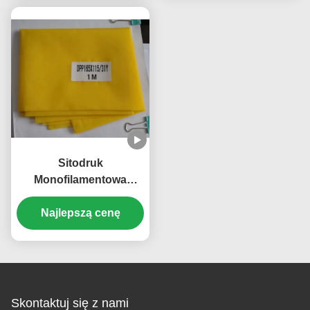
Sitodruk
Monofilamentowa
poliestrowa siatka,
165T-31 Żółta tkanina
Najlepszą cenę
do rozciągania
Skontaktuj się z nami