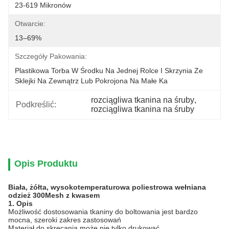
23-619 Mikronów
Otwarcie:
13–69%
Szczegóły Pakowania:
Plastikowa Torba W Środku Na Jednej Rolce I Skrzynia Ze 
Sklejki Na Zewnątrz Lub Pokrojona Na Małe Ka
rozciągliwa tkanina na śruby
, 
Podkreślić:
rozciągliwa tkanina na śruby
Opis Produktu
Biała, żółta, wysokotemperaturowa poliestrowa wełniana
odzież 300Mesh z kwasem
1. Opis
Możliwość dostosowania tkaniny do boltowania jest bardzo
mocna, szeroki zakres zastosowań
Materiał do skręcania może nie tylko drukować