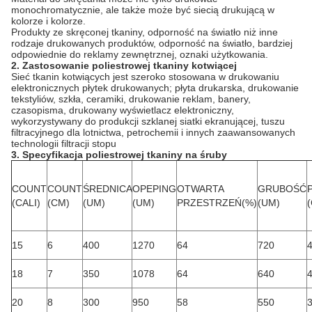
monochromatycznie, ale także może być siecią drukującą w
kolorze i kolorze.
Produkty ze skręconej tkaniny, odporność na światło niż inne
rodzaje drukowanych produktów, odporność na światło, bardziej
odpowiednie do reklamy zewnętrznej, oznaki użytkowania.
2. Zastosowanie poliestrowej tkaniny kotwiącej
Sieć tkanin kotwiących jest szeroko stosowana w drukowaniu
elektronicznych płytek drukowanych; płyta drukarska, drukowanie
tekstyliów, szkła, ceramiki, drukowanie reklam, banery,
czasopisma, drukowany wyświetlacz elektroniczny,
wykorzystywany do produkcji szklanej siatki ekranującej, tuszu
filtracyjnego dla lotnictwa, petrochemii i innych zaawansowanych
technologii filtracji stopu
3. Specyfikacja poliestrowej tkaniny na śruby
COUNT
COUNT
ŚREDNICA
OPEPING
OTWARTA
GRUBOŚĆ
(CALI)
(CM)
(UM)
(UM)
PRZESTRZEŃ(%)
(UM)
(
15
6
400
1270
64
720
18
7
350
1078
64
640
20
8
300
950
58
550