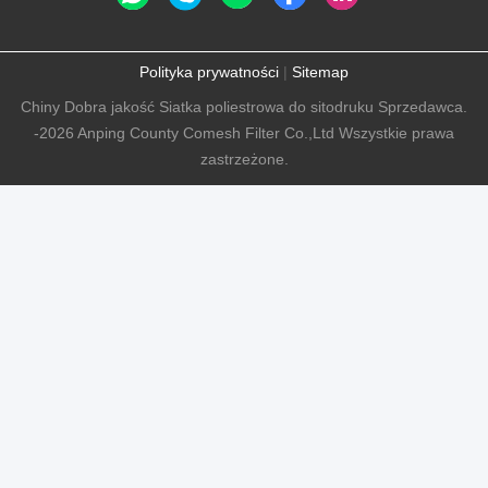
Polityka prywatności
|
Sitemap
Chiny Dobra jakość Siatka poliestrowa do sitodruku Sprzedawca.
-2026 Anping County Comesh Filter Co.,Ltd Wszystkie prawa
zastrzeżone.