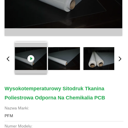
Wysokotemperaturowy Sitodruk Tkanina
Poliestrowa Odporna Na Chemikalia PCB
Nazwa Marki:
PFM
Numer Modelu: