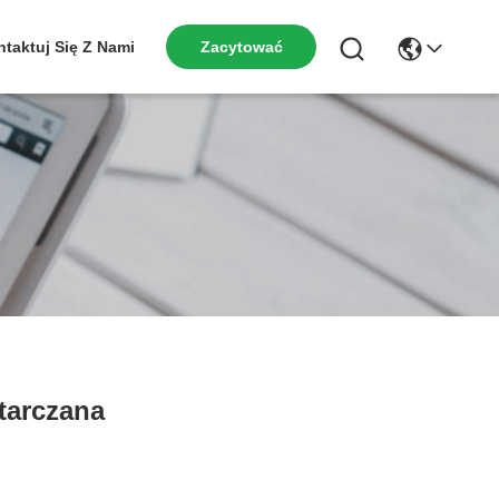
taktuj Się Z Nami
Zacytować
starczana