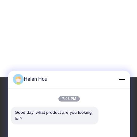
Helen Hou
7:03 PM
Nasz adres
Good day, what product are you looking 
Adres
for?
Baza przemysłowa, na południe od Anping,
Hengshui, Hebei, PR Chiny.